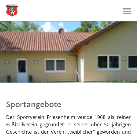
Zum Hauptinhalt springen
STARTSEITE
SV FRIESENHEIM
SPORTANGEBOTE
KONTAKT
TERMINE
Sportangebote
Der Sportverein Friesenheim wurde 1968 als reiner
Fußballverein gegründet. In seiner über 50 jährigen
Geschichte ist der Verein „weiblicher“ geworden und