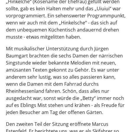
„Hinkelche“ (Kosename der Ehefrau) gefüllt werden
sollte, gab es kein Halten mehr und das „Uiuiui“ war
vorprogrammiert. Ein sehenswerter Programmpunkt,
wenn wir auch mit dem „Hinkelsche“ - das sich auf
dem unbequemen Küchentisch andauernd drehen
musste - etwas mitgelitten haben.
Mit musikalischer Unterstützung durch Jürgen
Baumgart brachten die sechs Damen der närrischen
Singstunde wieder bekannte Melodien mit neuen,
amüsanten Texten gekonnt zu Gehör. Es war unter
anderem sehr lustig, was so alles passieren kann,
wenn die Damen mit dem Fahrrad durchs
Rheinhessenland fahren. Schön, dass alles nur
ausgedacht war, sonst würde die „Betty“ immer noch
auf es Eblings Mist stehen und krähen - als Freude für
jeden Besucher am Tag der offenen Gärten.
Den zweiten Teil der Sitzung eröffnete Marcus
Estenfeld. Er berichtete uns, was er als Skifahrer so